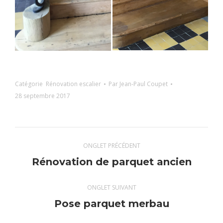
Catégorie
Rénovation escalier
Par
Jean-Paul Coupet
28 septembre 2017
Navigation
ONGLET PRÉCÉDENT
de
Onglet
Rénovation de parquet ancien
précédent
commentaire
ONGLET SUIVANT
Projets
Pose parquet merbau
similaires